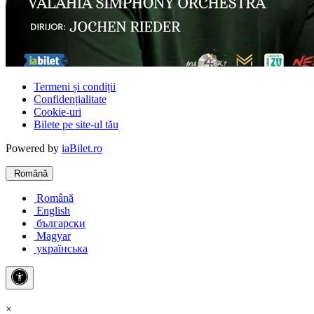
Termeni și condiții
Confidențialitate
Cookie-uri
Bilete pe site-ul tău
Powered by
iaBilet.ro
Română
Română
English
български
Magyar
українська
×