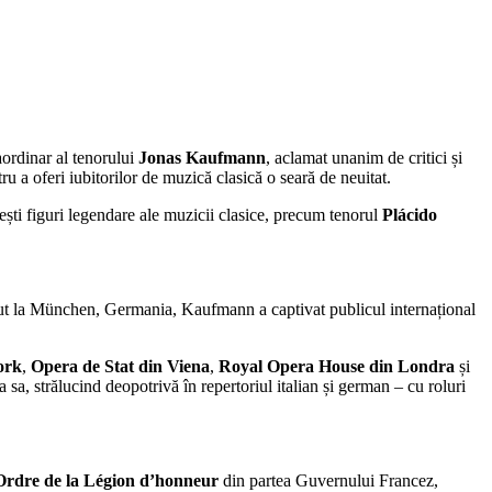
aordinar al tenorului
Jonas Kaufmann
, aclamat unanim de critici și
 a oferi iubitorilor de muzică clasică o seară de neuitat.
ești figuri legendare ale muzicii clasice, precum tenorul
Plácido
ut la München, Germania, Kaufmann a captivat publicul internațional
ork
,
Opera de Stat din Viena
,
Royal Opera House din Londra
și
sa, strălucind deopotrivă în repertoriul italian și german – cu roluri
Ordre de la Légion d’honneur
din partea Guvernului Francez,