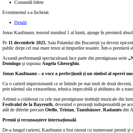
Comandă bilete
Evenimentul s-a încheiat.
Detalii
Jonas Kaufmann, tenorul numărul 1 al lumii, ajunge în premieră absol
Pe
11 decembrie 2025
, Sala Palatului din București va deveni epicen
public drept cel mai mare tenor al timpurilor noastre. Într-o premieră
Această performanță spectaculoasă face parte din prestigioasa serie
„N
Domingo
și soprana
Angela Gheorghiu
.
Jonas Kaufmann – o voce a perfecțiunii și un simbol al operei m
Cu o carieră impresionantă ce se întinde pe mai mult de două deceni
prin talentul său extraordinar, tehnica impecabilă și abilitatea de a tran
Artistul a colaborat cu cele mai prestigioase instituții muzicale din lum
Festivalul de la Bayreuth
, devenind o prezență indispensabilă pe aces
atât de diferite precum
Otello
,
Tristan
,
Tannhäuser
,
Radamès
din
A
Premii și recunoaștere internațională
De-a lungul carierei, Kaufmann a fost onorat cu numeroase premii și di