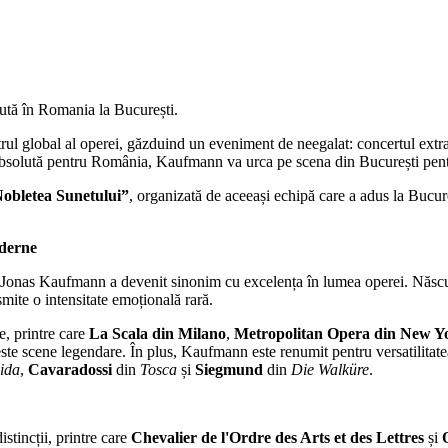
ută în Romania la București.
trul global al operei, găzduind un eveniment de neegalat: concertul extr
 absolută pentru România, Kaufmann va urca pe scena din București pentru
obletea Sunetului”
, organizată de aceeași echipă care a adus la Bucur
oderne
i, Jonas Kaufmann a devenit sinonim cu excelența în lumea operei. Născ
smite o intensitate emoțională rară.
e, printre care
La Scala din Milano
,
Metropolitan Opera din New Y
te scene legendare. În plus, Kaufmann este renumit pentru versatilitatea 
ida
,
Cavaradossi
din
Tosca
și
Siegmund
din
Die Walküre
.
stincții, printre care
Chevalier de l'Ordre des Arts et des Lettres
și