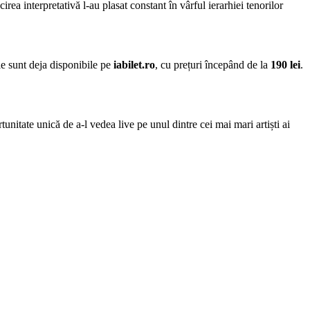
irea interpretativă l-au plasat constant în vârful ierarhiei tenorilor
ele sunt deja disponibile pe
iabilet.ro
, cu prețuri începând de la
190 lei
.
unitate unică de a-l vedea live pe unul dintre cei mai mari artiști ai