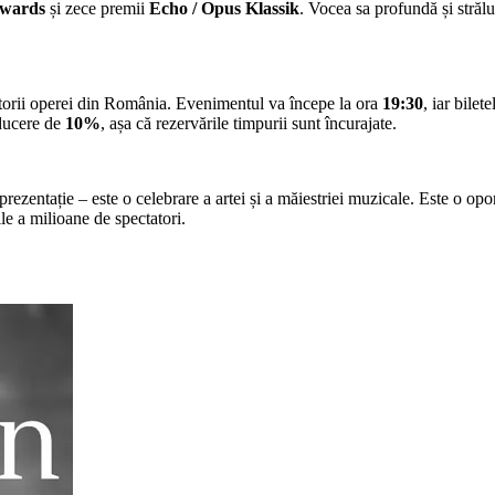
wards
și zece premii
Echo / Opus Klassik
. Vocea sa profundă și străluc
itorii operei din România. Evenimentul va începe la ora
19:30
, iar bilet
educere de
10%
, așa că rezervările timpurii sunt încurajate.
zentație – este o celebrare a artei și a măiestriei muzicale. Este o oport
ile a milioane de spectatori.